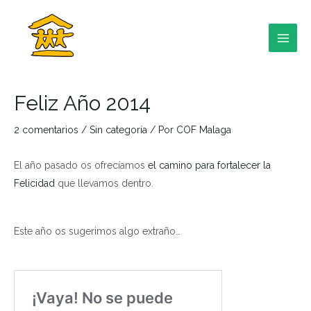
Ir
al
contenido
MAI
MEN
Feliz Año 2014
2 comentarios
/
Sin categoría
/ Por
COF Malaga
El año pasado os ofrecíamos
el camino para fortalecer la
RNAR
Felicidad
que llevamos dentro.
RNAR
Este año os sugerimos algo extraño…
RNAR