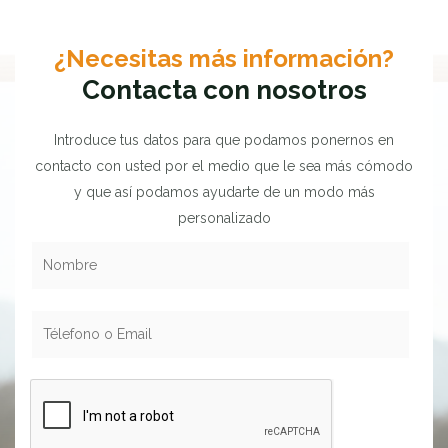
¿Necesitas más información?
Contacta con nosotros
Introduce tus datos para que podamos ponernos en
contacto con usted por el medio que le sea más cómodo
y que así podamos ayudarte de un modo más
personalizado
N
o
m
T
b
é
r
l
e
e
*
f