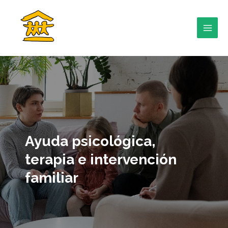
Ir
al
contenido
MAI
MEN
RNAR
Ayuda psicológica,
terapia e
intervención
RNAR
familiar
RNAR