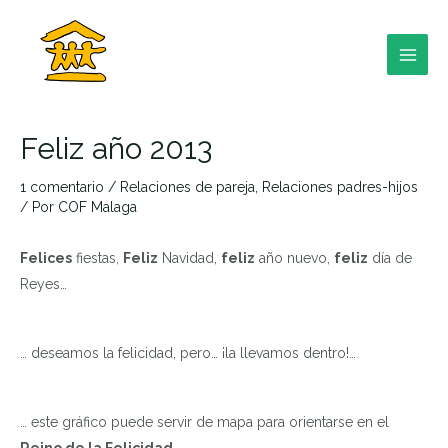
Ir
al
contenido
MAI
MEN
Feliz año 2013
1 comentario
/
Relaciones de pareja
,
Relaciones padres-hijos
/ Por
COF Malaga
RNAR
Felices
fiestas,
Feliz
Navidad,
feliz
año nuevo,
feliz
día de
Reyes…
RNAR
… deseamos la felicidad, pero… ¡la llevamos dentro!…
RNAR
… este gráfico puede servir de mapa para orientarse en el
Reino de la Felicidad