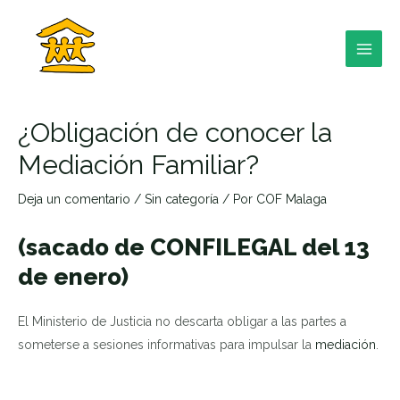
Ir
al
contenido
MAI
MEN
¿Obligación de conocer la
Mediación Familiar?
Deja un comentario
/
Sin categoría
/ Por
COF Malaga
RNAR
(sacado de CONFILEGAL del 13
de enero)
RNAR
El Ministerio de Justicia no descarta obligar a las partes a
someterse a sesiones informativas para impulsar la
mediación
.
RNAR