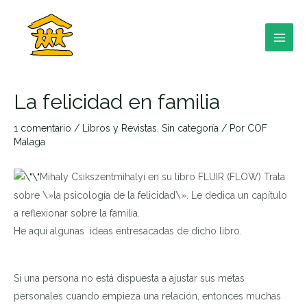
Ir
al
contenido
MAI
MEN
La felicidad en familia
1 comentario
/
Libros y Revistas
,
Sin categoría
/ Por
COF
Malaga
RNAR
Mihaly Csikszentmihalyi en su libro FLUIR (FLOW) Trata
sobre \»la psicología de la felicidad\». Le dedica un capítulo
a reflexionar sobre la familia.
RNAR
He aquí algunas ideas entresacadas de dicho libro.
RNAR
Si una persona no está dispuesta a ajustar sus metas
personales cuando empieza una relación, entonces muchas