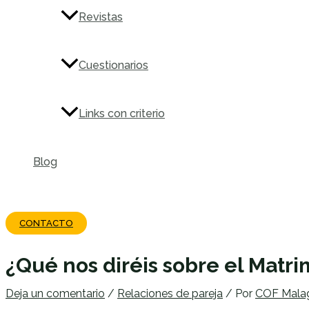
Revistas
Cuestionarios
Links con criterio
Blog
Buscar
CONTACTO
¿Qué nos diréis sobre el Matr
Deja un comentario
/
Relaciones de pareja
/ Por
COF Mala