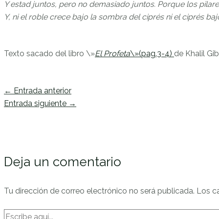
Y estad juntos, pero no demasiado juntos. Porque los pilare
Y, ni el roble crece bajo la sombra del ciprés ni el ciprés bajo
Texto sacado del libro \»
El Profeta
\»(pag.3-4)
de Khalil Gi
Navegación
←
Entrada anterior
de
Entrada siguiente
→
entradas
Deja un comentario
Tu dirección de correo electrónico no será publicada.
Los c
Escribe