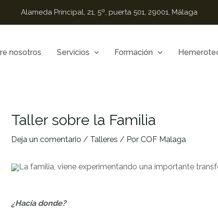
Alameda Principal, 21, 5º, puerta 501, 29001, Málaga
re nosotros
Servicios
Formación
Hemerote
Taller sobre la Familia
Deja un comentario
/
Talleres
/ Por
COF Malaga
La familia, viene experimentando una importante transfo
¿Hacía donde?